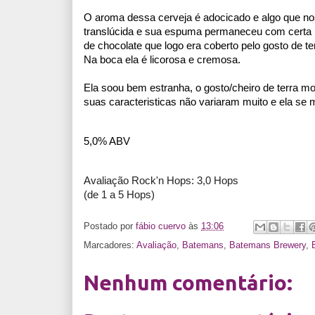
O aroma dessa cerveja é adocicado e algo que no
translúcida e sua espuma permaneceu com certa r
de chocolate que logo era coberto pelo gosto de t
Na boca ela é licorosa e cremosa.
Ela soou bem estranha, o gosto/cheiro de terra 
suas caracteristicas não variaram muito e ela se
5,0% ABV
Avaliação Rock'n Hops: 3,0 Hops
(de 1 a 5 Hops)
Postado por
fábio cuervo
às
13:06
Marcadores:
Avaliação
,
Batemans
,
Batemans Brewery
,
Nenhum comentário: