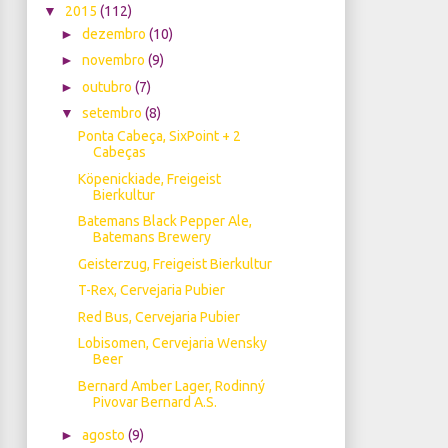
▼
2015
(112)
►
dezembro
(10)
►
novembro
(9)
►
outubro
(7)
▼
setembro
(8)
Ponta Cabeça, SixPoint + 2
Cabeças
Köpenickiade, Freigeist
Bierkultur
Batemans Black Pepper Ale,
Batemans Brewery
Geisterzug, Freigeist Bierkultur
T-Rex, Cervejaria Pubier
Red Bus, Cervejaria Pubier
Lobisomen, Cervejaria Wensky
Beer
Bernard Amber Lager, Rodinný
Pivovar Bernard A.S.
►
agosto
(9)