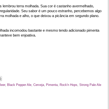
s lembrou terra molhada. Sua cor é castanho avermelhado, 
egularidade. Seu sabor é um pouco estranho, percebemos algo 
erra molhada e alho, o que deixou a picância em segundo plano. 
molhada incomodou bastante e mesmo tendo adicionado pimenta 
 manteve bem enjoativa.
Beer
,
Black Pepper Ale
,
Cerveja
,
Pimenta
,
Rock'n Hops
,
Strong Pale Ale