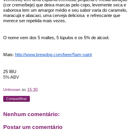
(cor creme/beje) que deixa marcas pelo copo, levemente seca e 
saborosa tem um amargor médio e seu sabor varia do caramelo, 
maracujá e abacaxi, uma cerveja deliciosa  e refrescante que 
merece ser repetida mais vezes.
O nome vem dos 5 maltes, 5 lúpulos e os 5% de alcool.
Mais: 
http://www.brewdog.com/beer/5am-saint
25 IBU
5% ABV
Unknown
às
15:30
Compartilhar
Nenhum comentário:
Postar um comentário