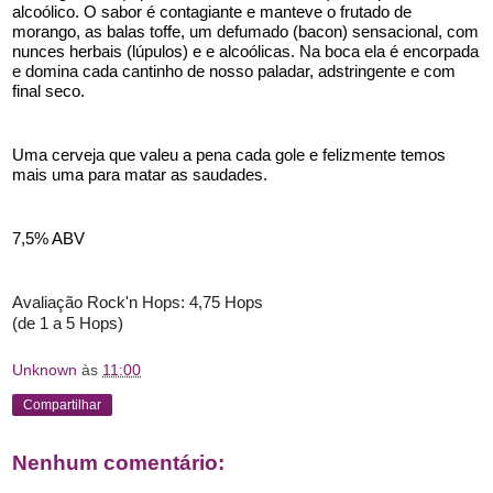
alcoólico. O sabor é contagiante e manteve o frutado de 
morango, as balas toffe, um defumado (bacon) sensacional, com 
nunces herbais (lúpulos) e e alcoólicas. Na boca ela é encorpada 
e domina cada cantinho de nosso paladar, adstringente e com 
final seco.
Uma cerveja que valeu a pena cada gole e felizmente temos 
mais uma para matar as saudades.
7,5% ABV
Avaliação Rock'n Hops: 4,75 Hops
(de 1 a 5 Hops)
Unknown
às
11:00
Compartilhar
Nenhum comentário: